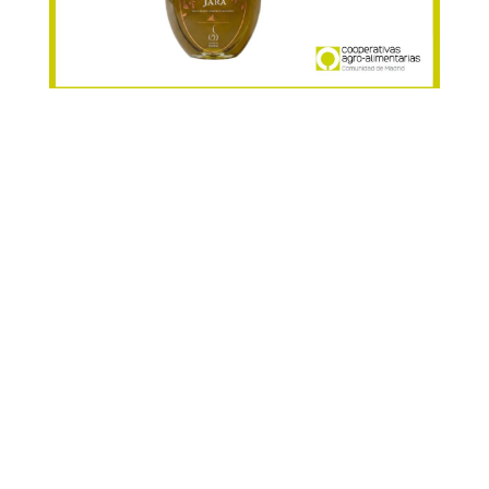
El nuevo AOVE ecológico de recolección
temprana
Puntal de Jara
, amparado por la
D.O.P. Aceite de Madrid, ha sido reconocido
con Medalla de Oro en el ATHENA
International Olive Oil Competition, uno de los
certámenes más prestigiosos del mundo.
Un premio que celebra todo lo que hay detrás
de cada gota: aceitunas de las variedades
manzanilla, cornicabra y carrasqueña,
seleccionadas y recolectadas durante el día,
molturadas en frío a menos de 25 ºC para
preservar la máxima intensidad aromática y