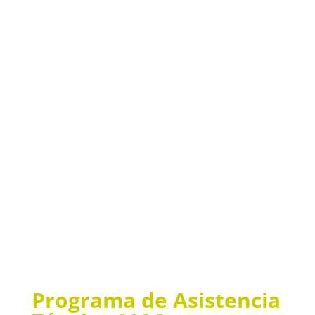
Madrid Rural es un centro distribuidor de
productos de proximidad. La...
« Entradas más antiguas
Entradas siguientes »
Programa de Asistencia