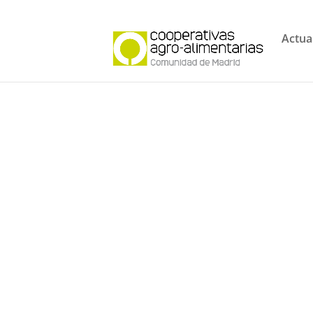
Actua
Cursos para la obtención d
carné de Manipulador de
productos fitosanitarios