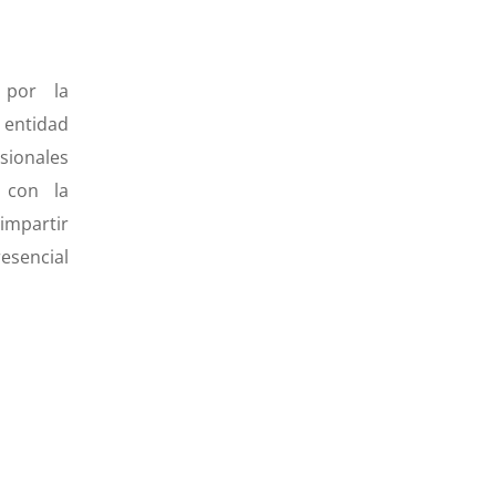
 por la
entidad
sionales
s con la
mpartir
esencial